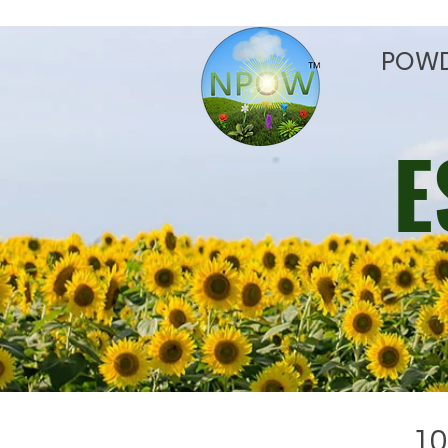
POW
​
10