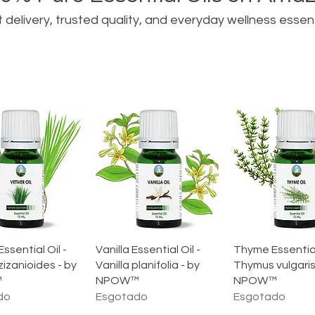
 delivery, trusted quality, and everyday wellness essent
lização rápida
Visualização rápida
Visualização 
Essential Oil -
Vanilla Essential Oil -
Thyme Essential 
zizanioides - by
Vanilla planifolia - by
Thymus vulgaris
™
NPOW™
NPOW™
do
Esgotado
Esgotado