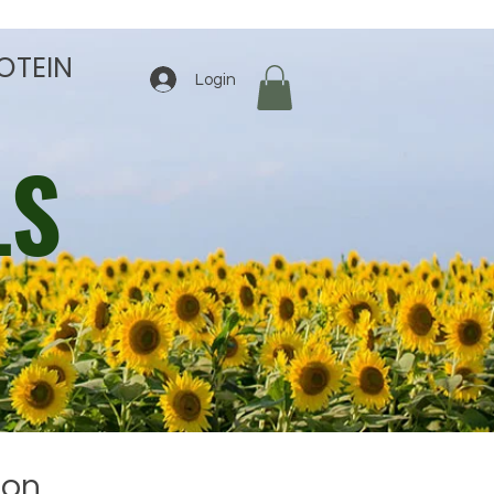
OTEIN
Login
LS
zon