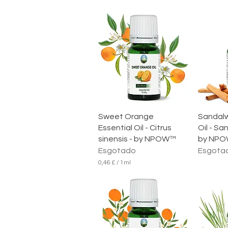
Visualização rápida
Visua
Sweet Orange
Sandalw
Essential Oil - Citrus
Oil - Sa
sinensis - by NPOW™
by NP
Esgotado
Esgota
0,46 £
/
1ml
0
,
4
6
£
p
o