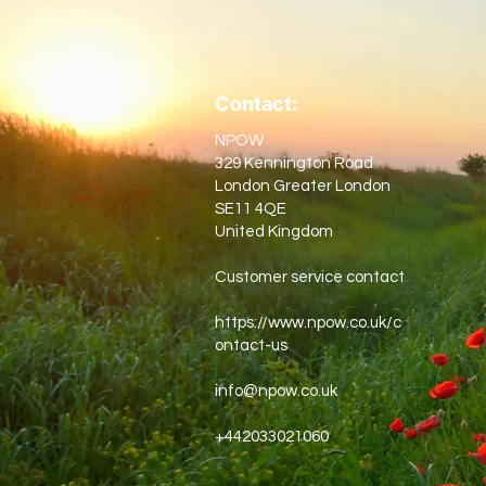
Contact:
NPOW
329 Kennington Road
London Greater London
SE11 4QE
United Kingdom
Customer service contact
https://www.npow.co.uk/c
ontact-us
info@npow.co.uk
+442033021060