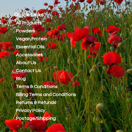
Quick Links:
All Products
Powders
Vegan Protein
Essential Oils
Accessories
About Us
Contact Us
Blog
Terms & Conditions
Billing Terms and Conditions
Returns & Refunds
Privacy Policy
Postage/Shipping