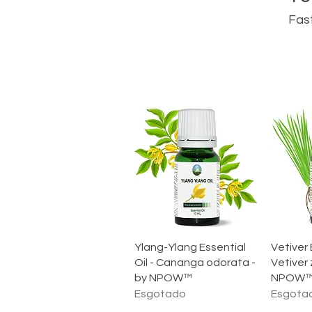
Fast
Visualização rápida
Visua
Ylang-Ylang Essential
Vetiver 
Oil - Cananga odorata -
Vetiver 
by NPOW™
NPOW
Esgotado
Esgota