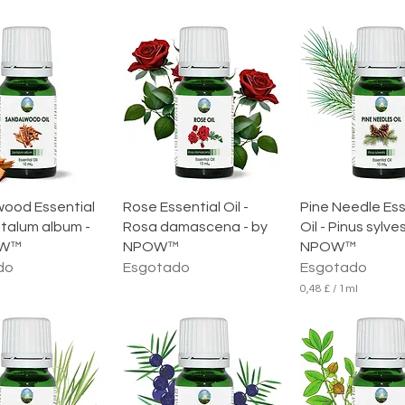
lização rápida
Visualização rápida
Visualização 
ood Essential
Rose Essential Oil -
Pine Needle Ess
ntalum album -
Rosa damascena - by
Oil - Pinus sylves
OW™
NPOW™
NPOW™
do
Esgotado
Esgotado
0,48 £
/
1ml
0
,
4
8
£
p
o