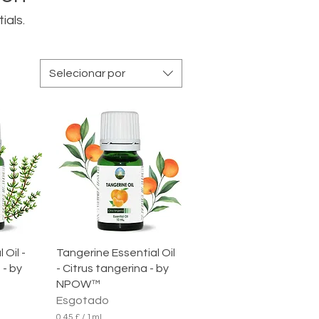
ials.
Selecionar por
rápida
Visualização rápida
Oil -
Tangerine Essential Oil
 - by
- Citrus tangerina - by
NPOW™
Esgotado
0,45 £
/
1ml